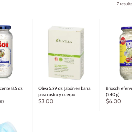
7 result
cente 8.5 oz.
Oliva 5.29 oz. Jabón en barra
Brioschi eferv
para rostro y cuerpo
(240 g)
$3.00
$6.00
00