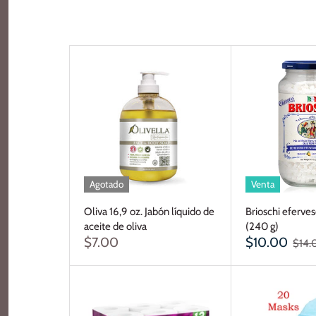
Agotado
Venta
Oliva 16,9 oz. Jabón líquido de
Brioschi eferves
aceite de oliva
(240 g)
$7.00
$10.00
$14.