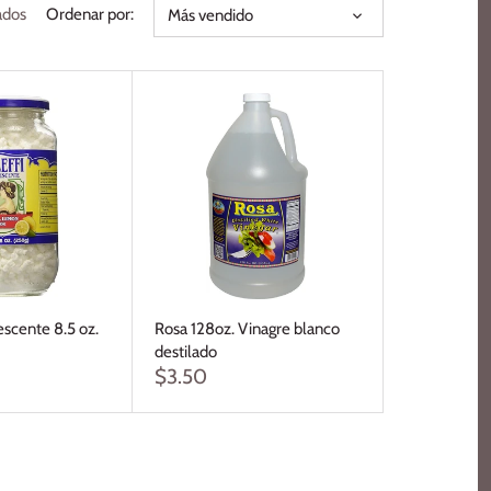
ados
Ordenar por:
Más vendido
escente 8.5 oz.
Rosa 128oz. Vinagre blanco
destilado
$3.50