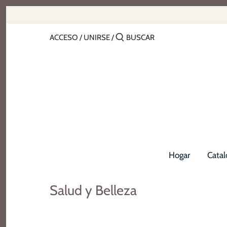
saltar
al
contenido
ACCESO
/
UNIRSE
/
Hogar
Catal
Salud y Belleza